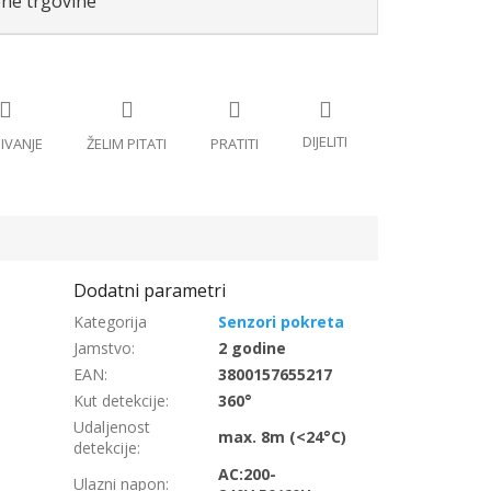
ene trgovine
Senzori pokreta
Jamstvo
:
2 godine
EAN
:
3800157655217
Kut detekcije
:
360°
Udaljenost
max. 8m (<24°C)
detekcije
:
AC:200-
Ulazni napon
: