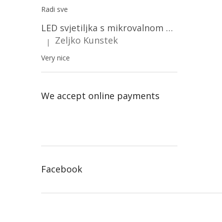
Radi sve
LED svjetiljka s mikrovalnom pećnicom i svjetlosnim senzorom 36W, 3820lm, okrugla, bijeli okvir/2-PACK!
Zeljko Kunstek
|
The product rating is 5 out of 5 stars.
Very nice
We accept online payments
Facebook
F
o
o