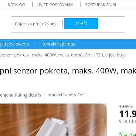
KATALOG
UVJETI POSLOVANJA
POSTUPAK ŽALBI
TRAŽI
jeti poslovanja
Kontaktirajte nas
 senzor pokreta, maks. 400W, maks. domet 8m, IP20, bijela boja
pni senzor pokreta, maks. 400W, maks
a
ijenjeno
Rating details
Brand:
V-TAC
e
14.99 €
11.
9.59 € b
Measure
Na za
price: