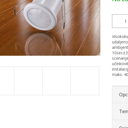
Visokok
udaljen
ambijent
10sec±3
scenarij
učinkovi
instalac
maks. 4
Opci
Tem