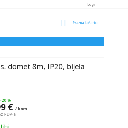
Login
SHOPPING
CART
. domet 8m, IP20, bijela
–20 %
99 €
/ kom
ez PDV-a
lihi