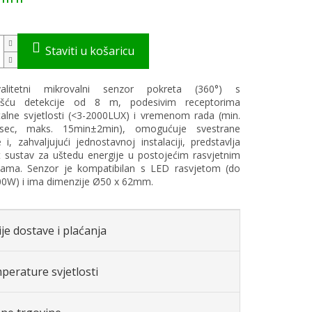
valitetni mikrovalni senzor pokreta (360°) s
ošću detekcije od 8 m, podesivim receptorima
alne svjetlosti (<3-2000LUX) i vremenom rada (min.
sec, maks. 15min±2min), omogućuje svestrane
e i, zahvaljujući jednostavnoj instalaciji, predstavlja
t sustav za uštedu energije u postojećim rasvjetnim
ijama. Senzor je kompatibilan s LED rasvjetom (do
00W) i ima dimenzije Ø50 x 62mm.
je dostave i plaćanja
perature svjetlosti