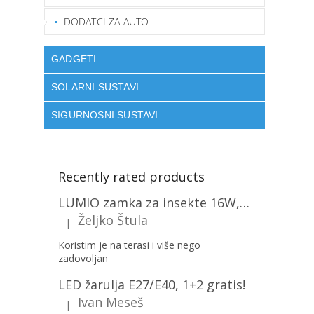
DODATCI ZA AUTO
GADGETI
SOLARNI SUSTAVI
SIGURNOSNI SUSTAVI
Recently rated products
LUMIO zamka za insekte 16W, 1+1 gratis! [MKE004]
Željko Štula
|
The product rating is 5 out of 5 stars.
Koristim je na terasi i više nego
zadovoljan
LED žarulja E27/E40, 1+2 gratis!
Ivan Meseš
|
The product rating is 5 out of 5 stars.