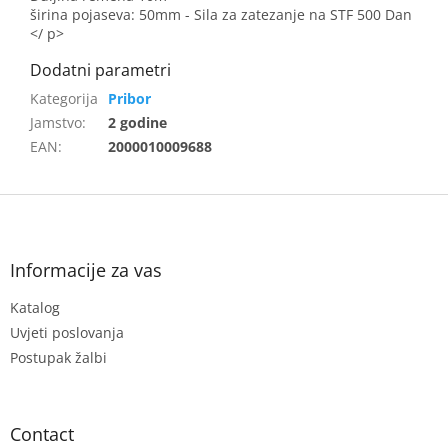
širina pojaseva: 50mm
- Sila za zatezanje na STF 500 Dan
</ p>
Pribor
Jamstvo
:
2 godine
EAN
:
2000010009688
F
o
o
t
Informacije za vas
e
Katalog
r
Uvjeti poslovanja
Postupak žalbi
Contact