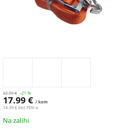
22.99 €
–21 %
17.99 €
/ kom
14.39 € bez PDV-a
Measure
Na zalihi
price: