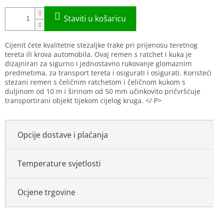
Cijenit ćete kvalitetne stezaljke trake pri prijenosu teretnog
tereta ili krova automobila. Ovaj remen s ratchet i kuka je
dizajniran za sigurno i jednostavno rukovanje glomaznim
predmetima, za transport tereta i osigurati i osigurati. Koristeći
stezani remen s čeličnim ratchetom i čeličnom kukom s
duljinom od 10 m i širinom od 50 mm učinkovito pričvršćuje
transportirani objekt tijekom cijelog kruga. </ P>
Opcije dostave i plaćanja
Temperature svjetlosti
Ocjene trgovine