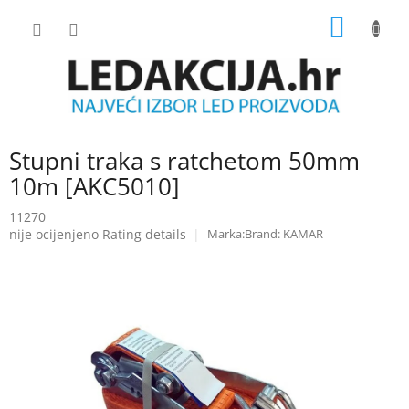
Skip
SHOPP
to
content
CART
Stupni traka s ratchetom 50mm
10m [AKC5010]
11270
The
nije ocijenjeno
Rating details
Brand:
KAMAR
average
product
rating
is
0.0
out
of
5
stars.