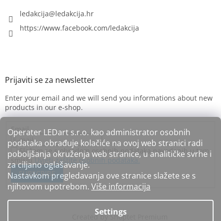
ledakcija
@
ledakcija.hr
https://www.facebook.com/ledakcija
Enter your email and we will send you informations about new
products in our e-shop.
Email
Operater LEDart s.r.o. kao administrator osobnih
podataka obrađuje kolačiće na ovoj web stranici radi
Slažem se s obradom osobnih podataka navedenih u tom
poboljšanja okruženja web stranice, u analitičke svrhe i
smislu
Uvjeti zaštite osobnih podataka.
za ciljano oglašavanje.
SUBSCRIBE
Nastavkom pregledavanja ove stranice slažete se s
njihovom upotrebom.
Više informacija
Settings
Created by Shoptet Premium