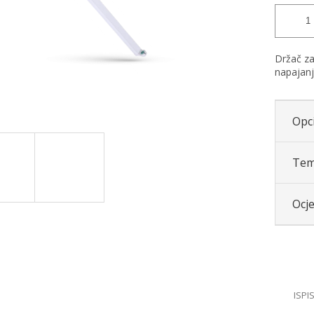
Držač za
napajan
Opci
Tem
Ocj