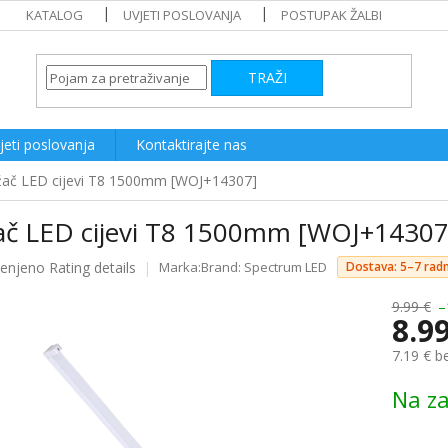
KATALOG
UVJETI POSLOVANJA
POSTUPAK ŽALBI
TRAŽI
jeti poslovanja
Kontaktirajte nas
žač LED cijevi T8 1500mm [WOJ+14307]
ač LED cijevi T8 1500mm [WOJ+14307
ijenjeno
Rating details
Brand:
Spectrum LED
Dostava: 5–7 rad
e
9.99 €
–
8.9
7.19 € b
Measure
Na za
price: