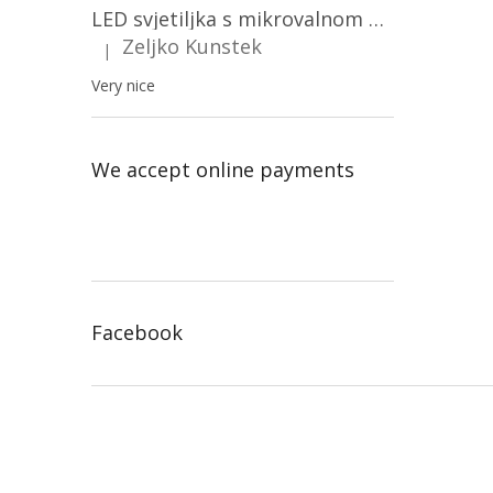
LED svjetiljka s mikrovalnom pećnicom i svjetlosnim senzorom 36W, 3820lm, okrugla, bijeli okvir/2-PACK!
Zeljko Kunstek
|
The product rating is 5 out of 5 stars.
Very nice
We accept online payments
Facebook
F
o
o
t
e