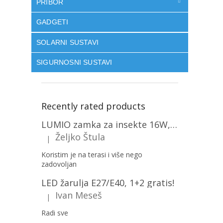
PRIBOR
GADGETI
SOLARNI SUSTAVI
SIGURNOSNI SUSTAVI
Recently rated products
LUMIO zamka za insekte 16W, 1+1 gratis! [MKE004]
Željko Štula
|
The product rating is 5 out of 5 stars.
Koristim je na terasi i više nego
zadovoljan
LED žarulja E27/E40, 1+2 gratis!
Ivan Meseš
|
The product rating is 5 out of 5 stars.
Radi sve