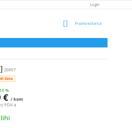
Login
SHOPPING
CART
]
20007
nih dana
10 %
9 €
/ kom
ez PDV-a
lihi