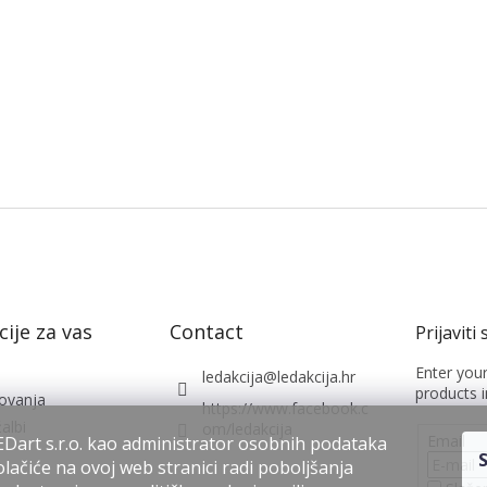
ije za vas
Contact
Enter you
ledakcija
@
ledakcija.hr
products i
lovanja
https://www.facebook.c
albi
om/ledakcija
Email
Dart s.r.o. kao administrator osobnih podataka
lačiće na ovoj web stranici radi poboljšanja