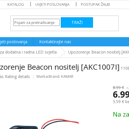
KATALOG
UVJETI POSLOVANJA
POSTUPAK ŽALBI
TRAŽI
jeti poslovanja
Kontaktirajte nas
 za dodatna i radna LED svjetla
Upozorenje Beacon nositelj [AK
zorenje Beacon nositelj [AKC1007I]
110
as
Rating details
Brand:
KAMAR
e
8.99 €
–
6.9
5.59 € b
Measure
Na za
price: