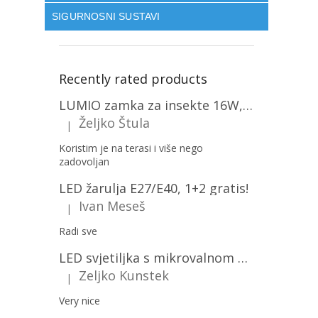
SIGURNOSNI SUSTAVI
Recently rated products
LUMIO zamka za insekte 16W, 1+1 gratis! [MKE004]
Željko Štula
|
The product rating is 5 out of 5 stars.
Koristim je na terasi i više nego
zadovoljan
LED žarulja E27/E40, 1+2 gratis!
Ivan Meseš
|
The product rating is 5 out of 5 stars.
Radi sve
LED svjetiljka s mikrovalnom pećnicom i svjetlosnim senzorom 36W, 3820lm, okrugla, bijeli okvir/2-PACK!
Zeljko Kunstek
|
The product rating is 5 out of 5 stars.
Very nice