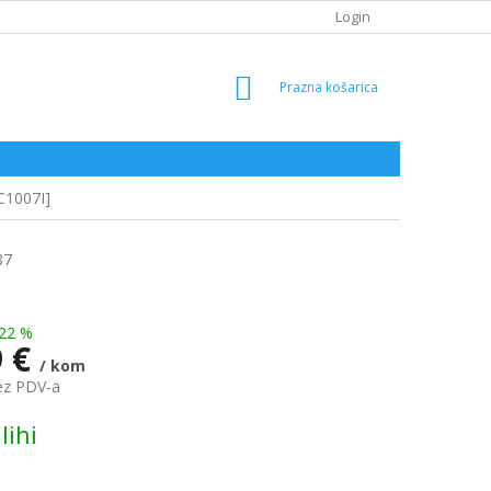
Login
SHOPPING
CART
C1007I]
87
22 %
9 €
/ kom
ez PDV-a
lihi