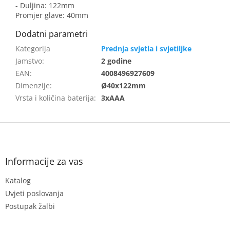
- Duljina: 122mm
Promjer glave: 40mm
Prednja svjetla i svjetiljke
Jamstvo
:
2 godine
EAN
:
4008496927609
Dimenzije
:
Ø40x122mm
Vrsta i količina baterija
:
3xAAA
F
o
o
t
Informacije za vas
e
Katalog
r
Uvjeti poslovanja
Postupak žalbi