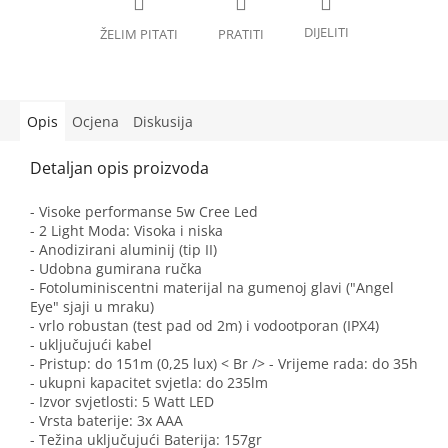
Opis
Ocjena
Diskusija
- Visoke performanse 5w Cree Led
- 2 Light Moda: Visoka i niska
- Anodizirani aluminij (tip II)
- Udobna gumirana ručka
- Fotoluminiscentni materijal na gumenoj glavi ("Angel
Eye" sjaji u mraku)
- vrlo robustan (test pad od 2m) i vodootporan (IPX4)
- uključujući kabel
- Pristup: do 151m (0,25 lux) < Br /> - Vrijeme rada: do 35h
- ukupni kapacitet svjetla: do 235lm
- Izvor svjetlosti: 5 Watt LED
- Vrsta baterije: 3x AAA
- Težina uključujući Baterija: 157gr