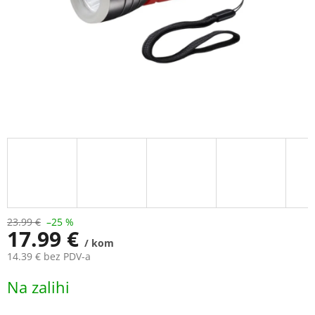
23.99 €
–25 %
17.99 €
/ kom
14.39 € bez PDV-a
Measure
Na zalihi
price: