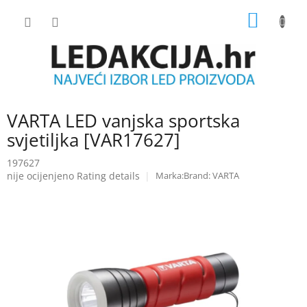
Skip
SHOPP
to
content
CART
VARTA LED vanjska sportska
svjetiljka [VAR17627]
197627
The
nije ocijenjeno
Rating details
Brand:
VARTA
average
product
rating
is
0.0
out
of
5
stars.