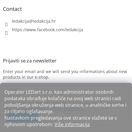
Contact
ledakcija
@
ledakcija.hr
https://www.facebook.com/ledakcija
Enter your email and we will send you informations about new
products in our e-shop.
Email
Operater LEDart s.r.o. kao administrator osobnih
podataka obrađuje kolačiće na ovoj web stranici radi
Slažem se s obradom osobnih podataka navedenih u tom
poboljšanja okruženja web stranice, u analitičke svrhe i
smislu
Uvjeti zaštite osobnih podataka.
za ciljano oglašavanje.
SUBSCRIBE
Nastavkom pregledavanja ove stranice slažete se s
njihovom upotrebom.
Više informacija