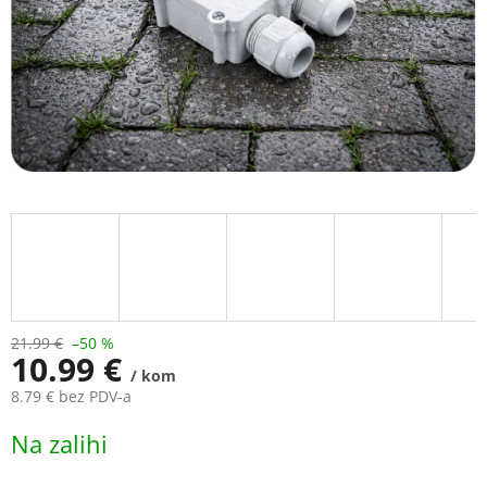
21.99 €
–50 %
10.99 €
/ kom
8.79 € bez PDV-a
Measure
Na zalihi
price: