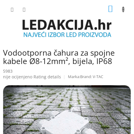
Skip
SHOPP
to
content
CART
Vodootporna čahura za spojne
kabele Ø8-12mm², bijela, IP68
5983
The
nije ocijenjeno
Rating details
Brand:
V-TAC
average
product
rating
is
0.0
out
of
5
stars.