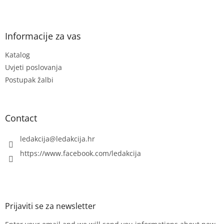
F
o
o
t
Informacije za vas
e
Katalog
r
Uvjeti poslovanja
Postupak žalbi
Contact
ledakcija
@
ledakcija.hr
https://www.facebook.com/ledakcija