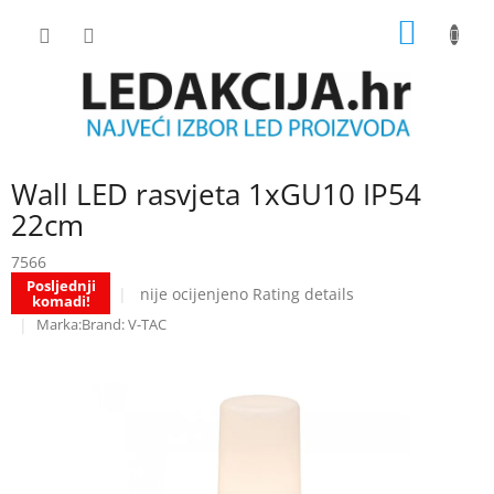
Skip
SHOPP
to
content
CART
Wall LED rasvjeta 1xGU10 IP54
22cm
7566
Posljednji
The
nije ocijenjeno
Rating details
komadi!
average
Brand:
V-TAC
product
rating
is
0.0
out
of
5
stars.