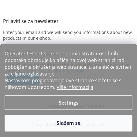
Enter your email and we will send you informations about new
products in our e-shop.
Email
Operater LEDart s.r.o. kao administrator osobnih
podataka obrađuje kolačiće na ovoj web stranici radi
Slažem se s obradom osobnih podataka navedenih u tom
poboljšanja okruženja web stranice, u analitičke svrhe i
smislu
Uvjeti zaštite osobnih podataka.
za ciljano oglašavanje.
SUBSCRIBE
Nastavkom pregledavanja ove stranice slažete se s
njihovom upotrebom.
Više informacija
Settings
Created by Shoptet Premium