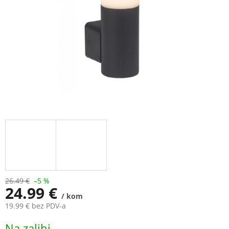
26.49 €
–5 %
24.99 €
/ kom
19.99 € bez PDV-a
Measure
Na zalihi