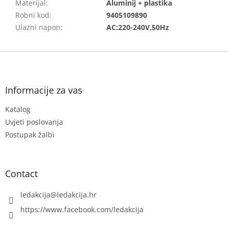
Materijal
:
Aluminij + plastika
Robni kod
:
9405109890
Ulazni napon
:
AC:220-240V,50Hz
F
o
o
t
Informacije za vas
e
Katalog
r
Uvjeti poslovanja
Postupak žalbi
Contact
ledakcija
@
ledakcija.hr
https://www.facebook.com/ledakcija