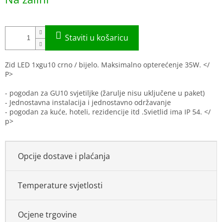
price:
Zid LED 1xgu10 crno / bijelo. Maksimalno opterećenje 35W. </
P>
- pogodan za GU10 svjetiljke (žarulje nisu uključene u paket)
- Jednostavna instalacija i jednostavno održavanje
- pogodan za kuće, hoteli, rezidencije itd .Svietlid ima IP 54. </
p>
Opcije dostave i plaćanja
Temperature svjetlosti
Ocjene trgovine