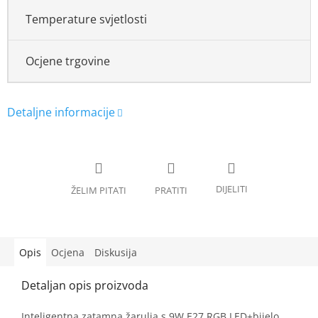
Temperature svjetlosti
Ocjene trgovine
Opis
Ocjena
Diskusija
Inteligentna zatamna žarulja s 9W E27 RGB LED+bijelo