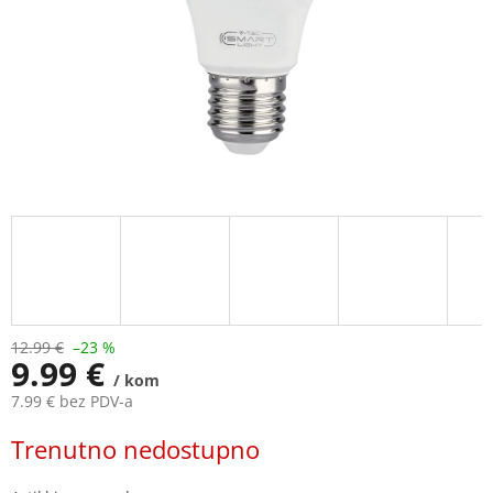
12.99 €
–23 %
9.99 €
/ kom
7.99 € bez PDV-a
Measure
Trenutno nedostupno
price: