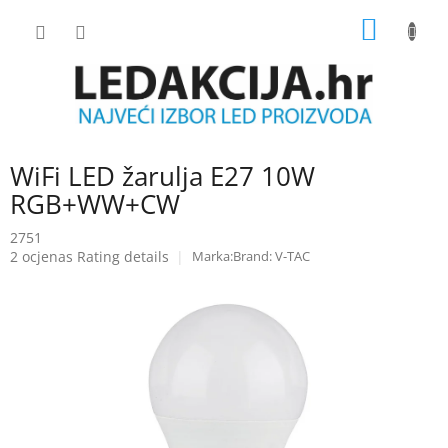
Skip
SHOPP
to
content
CART
WiFi LED žarulja E27 10W
RGB+WW+CW
2751
The
2 ocjenas
Rating details
Brand:
V-TAC
average
product
rating
is
5.0
out
of
5
stars.