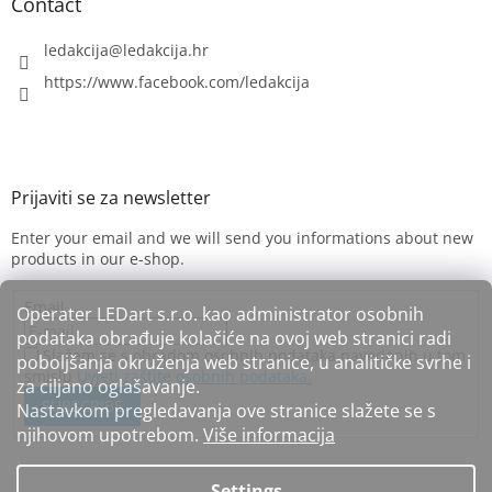
Contact
ledakcija
@
ledakcija.hr
https://www.facebook.com/ledakcija
Enter your email and we will send you informations about new
products in our e-shop.
Email
Operater LEDart s.r.o. kao administrator osobnih
podataka obrađuje kolačiće na ovoj web stranici radi
Slažem se s obradom osobnih podataka navedenih u tom
poboljšanja okruženja web stranice, u analitičke svrhe i
smislu
Uvjeti zaštite osobnih podataka.
za ciljano oglašavanje.
SUBSCRIBE
Nastavkom pregledavanja ove stranice slažete se s
njihovom upotrebom.
Više informacija
Settings