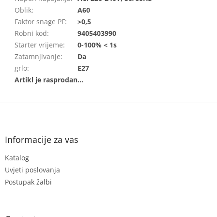
Oblik
:
A60
Faktor snage PF
:
>0,5
Robni kod
:
9405403990
Starter vrijeme
:
0-100% < 1s
Zatamnjivanje
:
Da
grlo
:
E27
F
o
o
t
Informacije za vas
e
Katalog
r
Uvjeti poslovanja
Postupak žalbi