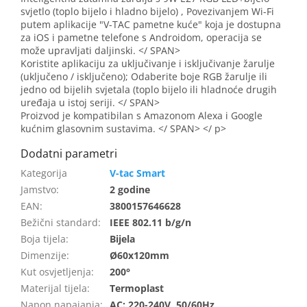
svjetlo (toplo bijelo i hladno bijelo) , Povezivanjem Wi-Fi
putem aplikacije "V-TAC pametne kuće" koja je dostupna
za iOS i pametne telefone s Androidom, operacija se
može upravljati daljinski. </ SPAN>
Koristite aplikaciju za uključivanje i isključivanje žarulje
(uključeno / isključeno); Odaberite boje RGB žarulje ili
jedno od bijelih svjetala (toplo bijelo ili hladnoće drugih
uređaja u istoj seriji. </ SPAN>
Proizvod je kompatibilan s Amazonom Alexa i Google
kućnim glasovnim sustavima. </ SPAN> </ p>
V-tac Smart
Jamstvo
:
2 godine
EAN
:
3800157646628
Bežični standard
:
IEEE 802.11 b/g/n
Boja tijela
:
Bijela
Dimenzije
:
Ø60x120mm
Kut osvjetljenja
:
200°
Materijal tijela
:
Termoplast
Napon napajanja
:
AC: 220-240V, 50/60Hz