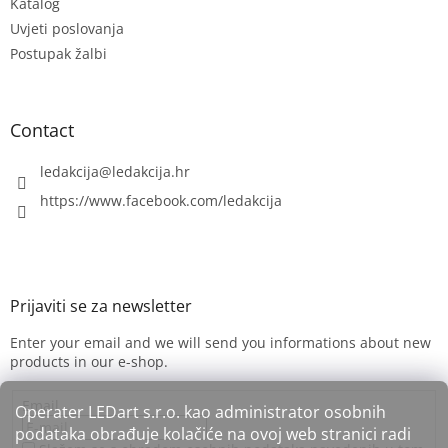
Katalog
r
Uvjeti poslovanja
Postupak žalbi
Contact
ledakcija
@
ledakcija.hr
https://www.facebook.com/ledakcija
Enter your email and we will send you informations about new
products in our e-shop.
Email
Operater LEDart s.r.o. kao administrator osobnih
podataka obrađuje kolačiće na ovoj web stranici radi