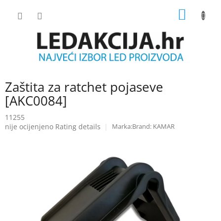
Skip
SHOPP
to
content
CART
Zaštita za ratchet pojaseve
[AKC0084]
11255
The
nije ocijenjeno
Rating details
Brand:
KAMAR
average
product
rating
is
0.0
out
of
5
stars.