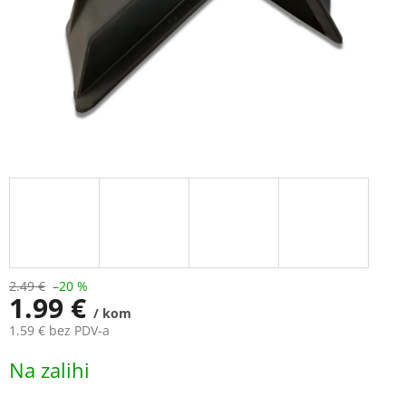
2.49 €
–20 %
1.99 €
/ kom
1.59 € bez PDV-a
Measure
Na zalihi
price: