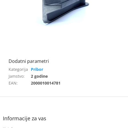
Pribor
Jamstvo
:
2 godine
EAN
:
2000010014781
F
o
o
t
Informacije za vas
e