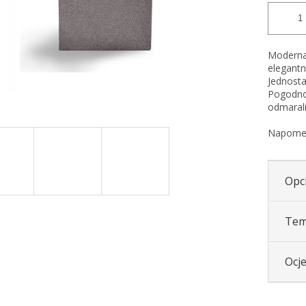
Moderna 
elegant
Jednosta
Pogodno 
odmarali
Napomena
Opci
Tem
Ocj