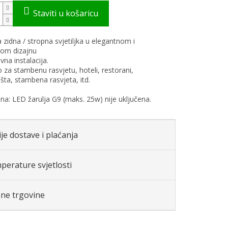
zidna / stropna svjetiljka u elegantnom i
nom dizajnu
vna instalacija.
za stambenu rasvjetu, hoteli, restorani,
šta, stambena rasvjeta, itd.
: LED žarulja G9 (maks. 25w) nije uključena.
je dostave i plaćanja
perature svjetlosti
ene trgovine