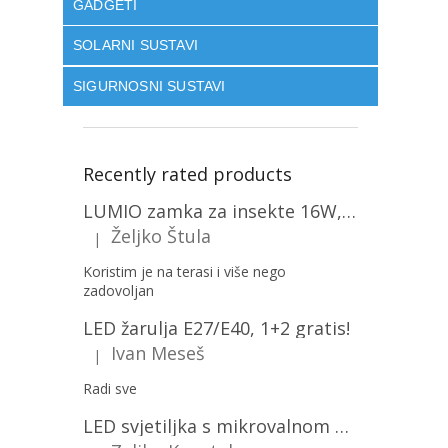
GADGETI
SOLARNI SUSTAVI
SIGURNOSNI SUSTAVI
Recently rated products
LUMIO zamka za insekte 16W, 1+1 gratis! [MKE004]
Željko Štula
|
The product rating is 5 out of 5 stars.
Koristim je na terasi i više nego
zadovoljan
LED žarulja E27/E40, 1+2 gratis!
Ivan Meseš
|
The product rating is 5 out of 5 stars.
Radi sve
LED svjetiljka s mikrovalnom pećnicom i svjetlosnim senzorom 36W, 3820lm, okrugla, bijeli okvir/2-PACK!