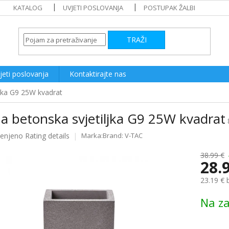
KATALOG
UVJETI POSLOVANJA
POSTUPAK ŽALBI
TRAŽI
jeti poslovanja
Kontaktirajte nas
ljka G9 25W kvadrat
a betonska svjetiljka G9 25W kvadrat
ijenjeno
Rating details
Brand:
V-TAC
e
38.99 €
28.
23.19 € 
Measure
Na za
price: