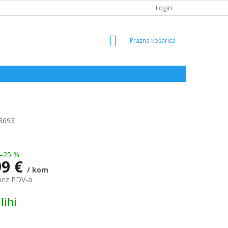
Login
SHOPPING
CART
8693
–25 %
99 €
/ kom
bez PDV-a
lihi