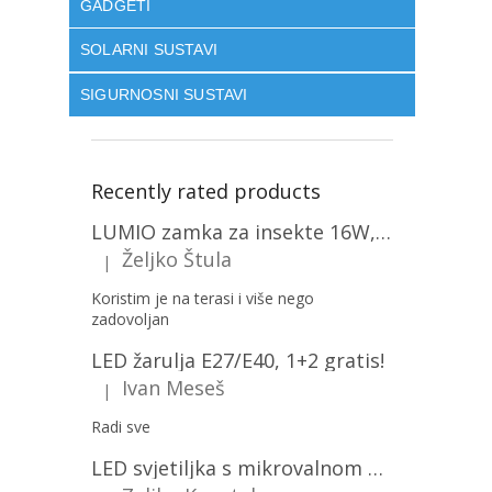
GADGETI
SOLARNI SUSTAVI
SIGURNOSNI SUSTAVI
Recently rated products
LUMIO zamka za insekte 16W, 1+1 gratis! [MKE004]
Željko Štula
|
The product rating is 5 out of 5 stars.
Koristim je na terasi i više nego
zadovoljan
LED žarulja E27/E40, 1+2 gratis!
Ivan Meseš
|
The product rating is 5 out of 5 stars.
Radi sve
LED svjetiljka s mikrovalnom pećnicom i svjetlosnim senzorom 36W, 3820lm, okrugla, bijeli okvir/2-PACK!