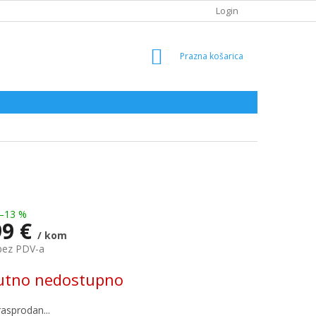
Login
SHOPPING
CART
–13 %
99 €
/ kom
bez PDV-a
utno nedostupno