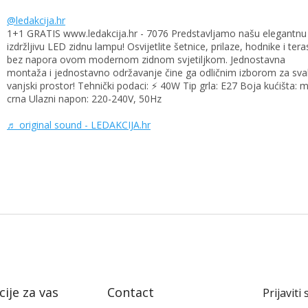
@ledakcija.hr
1+1 GRATIS www.ledakcija.hr - 7076 Predstavljamo našu elegantnu 
izdržljivu LED zidnu lampu! Osvijetlite šetnice, prilaze, hodnike i tera
bez napora ovom modernom zidnom svjetiljkom. Jednostavna
montaža i jednostavno održavanje čine ga odličnim izborom za sva
vanjski prostor! Tehnički podaci: ⚡ 40W Tip grla: E27 Boja kućišta: 
crna Ulazni napon: 220-240V, 50Hz
♬ original sound - LEDAKCIJA.hr
ije za vas
Contact