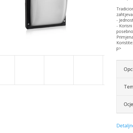
Tradicio
zahtjeva
- Jednos
- Korisn
posebno 
Primjen
Koristite
p>
Opci
Tem
Ocj