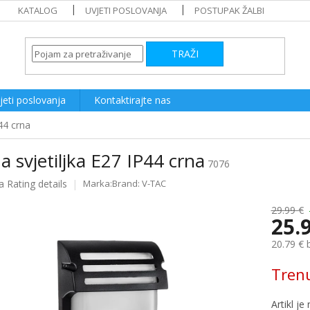
KATALOG
UVJETI POSLOVANJA
POSTUPAK ŽALBI
TRAŽI
jeti poslovanja
Kontaktirajte nas
44 crna
a svjetiljka E27 IP44 crna
7076
a
Rating details
Brand:
V-TAC
e
29.99 €
25.
20.79 € 
Measure
Tren
price: