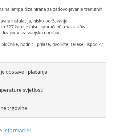
nalna lampa dizajnirana za zadovoljavanje trenutnih
.
tavna instalacija, nisko održavanje
i za E27 žarulje (nisu isporučeni), maks. 40w
-
dizajniran za vanjsku uporabu
a
: pločnike, hodnici, prilaze, dvorište, terase i ispod </
je dostave i plaćanja
perature svjetlosti
ene trgovine