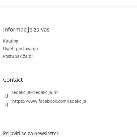
F
o
o
t
Informacije za vas
e
Katalog
r
Uvjeti poslovanja
Postupak žalbi
Contact
ledakcija
@
ledakcija.hr
https://www.facebook.com/ledakcija