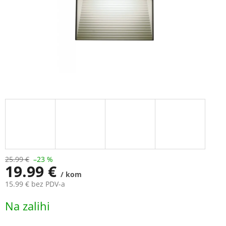
25.99 €
–23 %
19.99 €
/ kom
15.99 € bez PDV-a
Measure
Na zalihi
price: