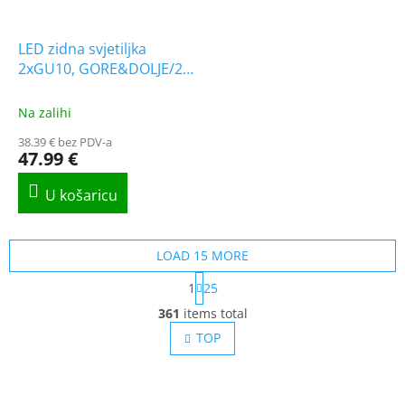
LED zidna svjetiljka
2xGU10, GORE&DOLJE/2-
PACK!
Na zalihi
38.39 € bez PDV-a
47.99 €
LOAD 15 MORE
P
1
25
a
L
g
361
items total
i
i
s
TOP
n
t
a
t
i
i
n
o