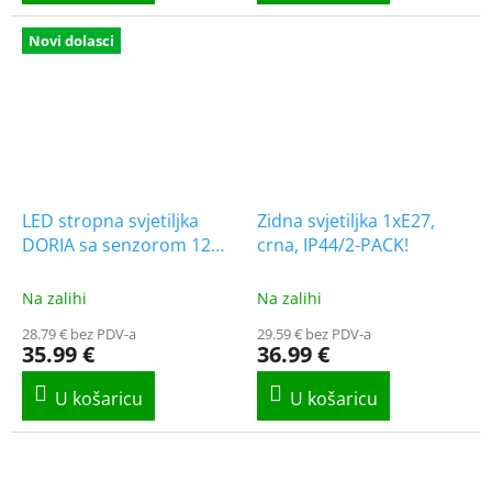
Novi dolasci
LED stropna svjetiljka
Zidna svjetiljka 1xE27,
DORIA sa senzorom 12W,
crna, IP44/2-PACK!
1000lm, okrugla [C38-
ST57-124-PIR]
Na zalihi
Na zalihi
28.79 € bez PDV-a
29.59 € bez PDV-a
35.99 €
36.99 €