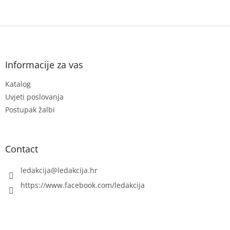
g
n
c
o
F
n
t
o
r
o
o
t
Informacije za vas
l
e
s
Katalog
r
Uvjeti poslovanja
Postupak žalbi
Contact
ledakcija
@
ledakcija.hr
https://www.facebook.com/ledakcija