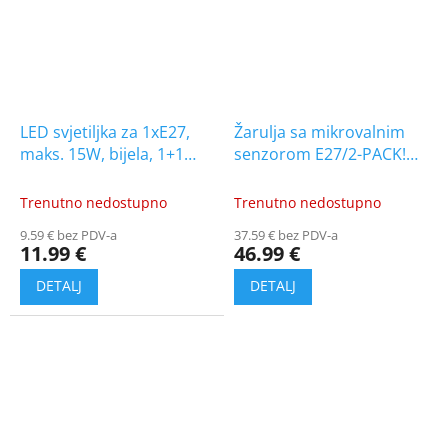
LED svjetiljka za 1xE27,
Žarulja sa mikrovalnim
maks. 15W, bijela, 1+1
senzorom E27/2-PACK!
gratis! [AD-OP-
[A2120-MP-HF]
6561WE27SPS]
Trenutno nedostupno
Trenutno nedostupno
9.59 € bez PDV-a
37.59 € bez PDV-a
11.99 €
46.99 €