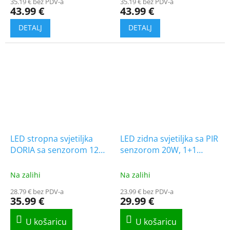
35.19 € bez PDV-a
35.19 € bez PDV-a
43.99 €
43.99 €
LED stropna svjetiljka
LED zidna svjetiljka sa PIR
DORIA sa senzorom 12W,
senzorom 20W, 1+1
1000lm, okrugla, 1+1
gratis!
gratis! [C38-ST57-124-PIR]
[SLI003045NW_PW]
Na zalihi
Na zalihi
28.79 € bez PDV-a
23.99 € bez PDV-a
35.99 €
29.99 €