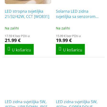
LED stropna svjetiljka
Solarna LED zidna
21/32/42W, CCT [WO831]
svjetiljka sa senzorom
1W, 2000mAh, IP65
[227323]
Na zalihi
Na zalihi
17.59 € bez PDV-a
15.99 € bez PDV-a
21.99 €
19.99 €
LED zidna svjetiljka 5W,
LED zidna svjetiljka 5W,