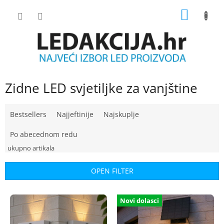
Skip
SHOPP
to
content
CART
Zidne LED svjetiljke za vanjštine
P
Bestsellers
Najjeftinije
Najskuplje
r
o
Po abecednom redu
d
u
c
OPEN FILTER
t
s
L
o
Novi dolasci
i
r
s
t