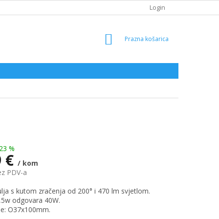
Login
SHOPPING
CART
23 %
9 €
/ kom
ez PDV-a
lja s kutom zračenja od 200° i 470 lm svjetlom.
,5w odgovara 40W.
je: O37x100mm.