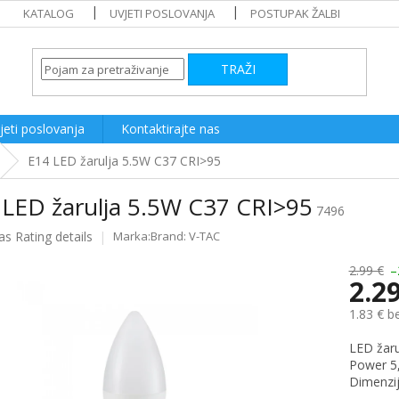
KATALOG
UVJETI POSLOVANJA
POSTUPAK ŽALBI
TRAŽI
jeti poslovanja
Kontaktirajte nas
E14 LED žarulja 5.5W C37 CRI>95
 LED žarulja 5.5W C37 CRI>95
7496
as
Rating details
Brand:
V-TAC
e
2.99 €
–
2.2
1.83 € b
Measure
LED žaru
price:
Power 5
Dimenzi