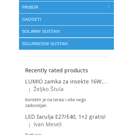
PRIBOR
GADGETI
SOLARNI SUSTAVI
SIGURNOSNI SUSTAVI
Recently rated products
LUMIO zamka za insekte 16W, 1+1 gratis! [MKE004]
Željko Štula
|
The product rating is 5 out of 5 stars.
Koristim je na terasi i više nego
zadovoljan
LED žarulja E27/E40, 1+2 gratis!
Ivan Meseš
|
The product rating is 5 out of 5 stars.
Radi sve