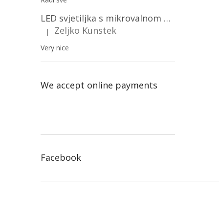
LED svjetiljka s mikrovalnom pećnicom i svjetlosnim senzorom 36W, 3820lm, okrugla, bijeli okvir/2-PACK!
Zeljko Kunstek
|
The product rating is 5 out of 5 stars.
Very nice
We accept online payments
Facebook
F
o
o
t