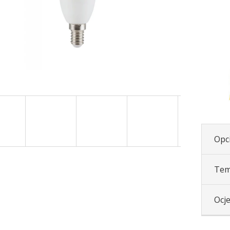
Opci
Tem
Ocj