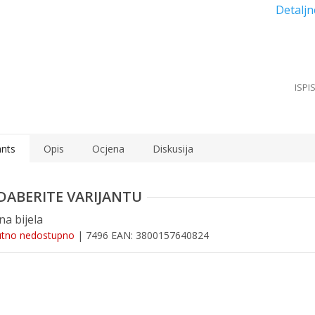
ants
Opis
Ocjena
Diskusija
na bijela
utno nedostupno
| 7496
EAN:
3800157640824