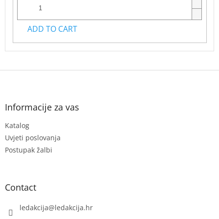
ADD TO CART
F
o
o
t
Informacije za vas
e
Katalog
r
Uvjeti poslovanja
Postupak žalbi
Contact
ledakcija
@
ledakcija.hr