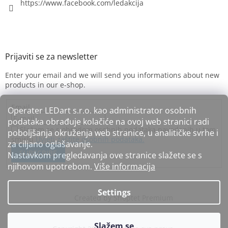
https://www.facebook.com/ledakcija
Enter your email and we will send you informations about new
products in our e-shop.
Email
Operater LEDart s.r.o. kao administrator osobnih
podataka obrađuje kolačiće na ovoj web stranici radi
Slažem se s obradom osobnih podataka navedenih u tom
poboljšanja okruženja web stranice, u analitičke svrhe i
smislu
Uvjeti zaštite osobnih podataka.
za ciljano oglašavanje.
SUBSCRIBE
Nastavkom pregledavanja ove stranice slažete se s
njihovom upotrebom.
Više informacija
Settings
Created by Shoptet Premium