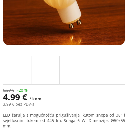
6.29 €
–20 %
4.99 €
/ kom
3.99 € bez PDV-a
Measure
LED žarulja s mogućnošću prigušivanja, kutom snopa od 38° i
price:
svjetlosnim tokom od 445 lm. Snaga 6 W. Dimenzije: Ø50x55
mm.