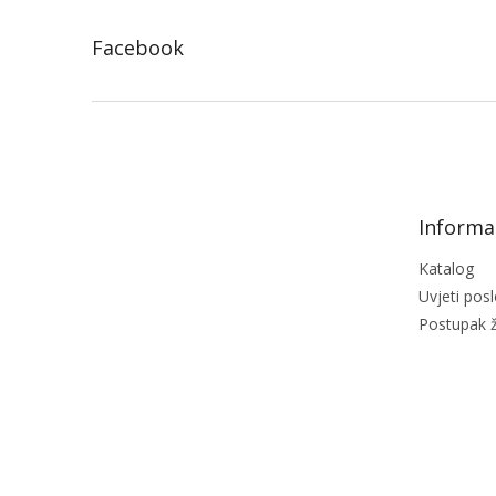
Facebook
F
o
o
t
e
Informac
r
Katalog
Uvjeti pos
Postupak ž