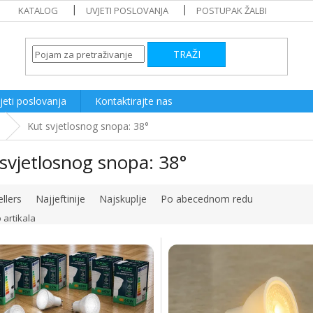
KATALOG
UVJETI POSLOVANJA
POSTUPAK ŽALBI
TRAŽI
jeti poslovanja
Kontaktirajte nas
Kut svjetlosnog snopa: 38°
svjetlosnog snopa: 38°
llers
Najjeftinije
Najskuplje
Po abecednom redu