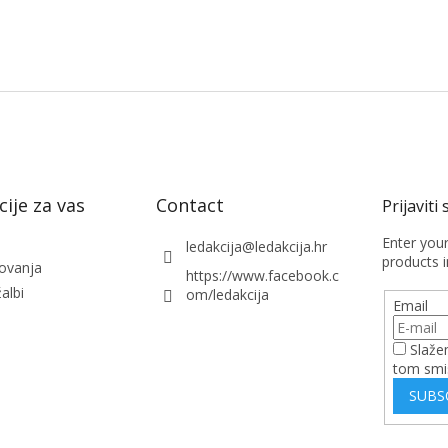
ije za vas
Contact
Enter you
ledakcija
@
ledakcija.hr
products i
lovanja
https://www.facebook.c
albi
om/ledakcija
Email
Slaže
tom smi
SUBS