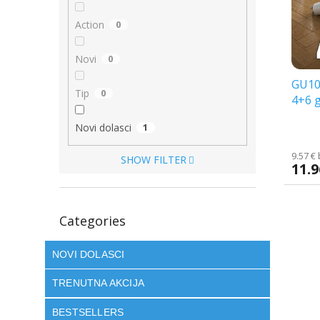
o
f
r
p
Action
0
t
r
i
o
Novi
0
n
d
g
GU10 
u
Tip
0
4+6 g
c
t
Novi dolasci
1
s
9.57 €
SHOW FILTER
11.9
Skip
Categories
categories
NOVI DOLASCI
TRENUTNA AKCIJA
BESTSELLERS