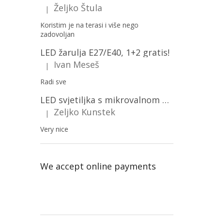
Željko Štula
|
The product rating is 5 out of 5 stars.
Koristim je na terasi i više nego
zadovoljan
LED žarulja E27/E40, 1+2 gratis!
Ivan Meseš
|
The product rating is 5 out of 5 stars.
Radi sve
LED svjetiljka s mikrovalnom pećnicom i svjetlosnim senzorom 36W, 3820lm, okrugla, bijeli okvir/2-PACK!
Zeljko Kunstek
|
The product rating is 5 out of 5 stars.
Very nice
We accept online payments