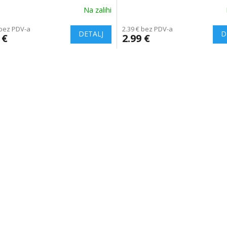
Na zalihi
 bez PDV-a
2.39 € bez PDV-a
 €
2.99 €
L
i
s
t
i
n
g
c
o
n
t
r
o
l
s