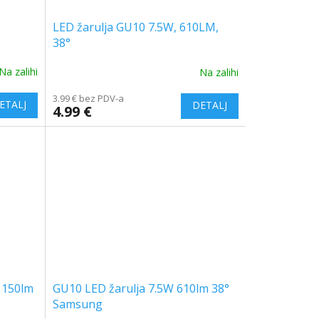
LED žarulja GU10 7.5W, 610LM,
38°
Na zalihi
Na zalihi
3.99 € bez PDV-a
4.99 €
 150lm
GU10 LED žarulja 7.5W 610lm 38°
Samsung