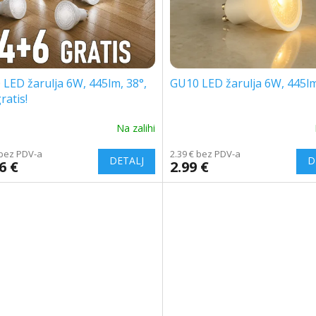
LED žarulja 6W, 445lm, 38°,
GU10 LED žarulja 6W, 445lm
ratis!
Na zalihi
 bez PDV-a
2.39 € bez PDV-a
6 €
2.99 €