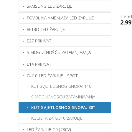
SAMSUNG LED ŽARULJE
2.39 €
POVOLJNA AMBALAŽA LED ŽARULJE
2.99
RETRO LED ŽARULJE
E27 PRIHVAT
S MOGUĆNOŠĆU ZATAMNJIVANJA
E14 PRIHVAT
GU10 LED ŽARULJE - SPOT
KUT SVJETLOSNOG SNOPA: 110°
S MOGUĆNOŠĆU ZATAMNJIVANJA
KUT SVJETLOSNOG SNOPA: 38°
KUĆIŠTA ZA GU10 ŽARULJE
LED ŽARULJE G9 (230V)