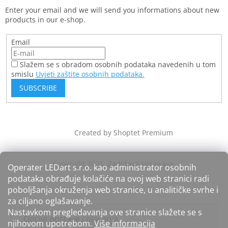
Enter your email and we will send you informations about new
products in our e-shop.
Email
Slažem se s obradom osobnih podataka navedenih u tom
smislu
Uvjeti zaštite osobnih podataka.
SUBSCRIBE
Created by Shoptet Premium
Operater LEDart s.r.o. kao administrator osobnih
podataka obrađuje kolačiće na ovoj web stranici radi
poboljšanja okruženja web stranice, u analitičke svrhe i
za ciljano oglašavanje.
Nastavkom pregledavanja ove stranice slažete se s
Opcije dostave i plaćanja
njihovom upotrebom.
Više informacija