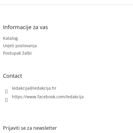
F
o
o
t
Informacije za vas
e
Katalog
r
Uvjeti poslovanja
Postupak žalbi
Contact
ledakcija
@
ledakcija.hr
https://www.facebook.com/ledakcija