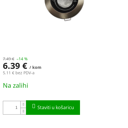
7.49 €
–14 %
6.39 €
/ kom
5.11 € bez PDV-a
Measure
Na zalihi
price: