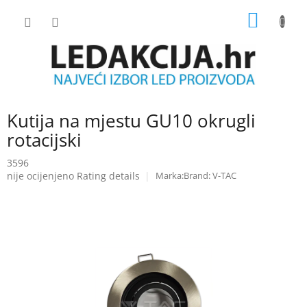
Skip
SHOPP
to
content
CART
Kutija na mjestu GU10 okrugli
rotacijski
3596
The
nije ocijenjeno
Rating details
Brand:
V-TAC
average
product
rating
is
0.0
out
of
5
stars.