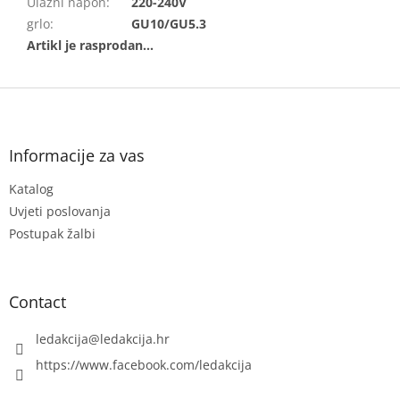
Ulazni napon
:
220-240V
grlo
:
GU10/GU5.3
F
o
o
t
Informacije za vas
e
Katalog
r
Uvjeti poslovanja
Postupak žalbi
Contact
ledakcija
@
ledakcija.hr
https://www.facebook.com/ledakcija