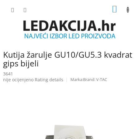
Skip
SHOPP
to
content
CART
Kutija žarulje GU10/GU5.3 kvadrat
gips bijeli
3641
The
nije ocijenjeno
Rating details
Brand:
V-TAC
average
product
rating
is
0.0
out
of
5
stars.