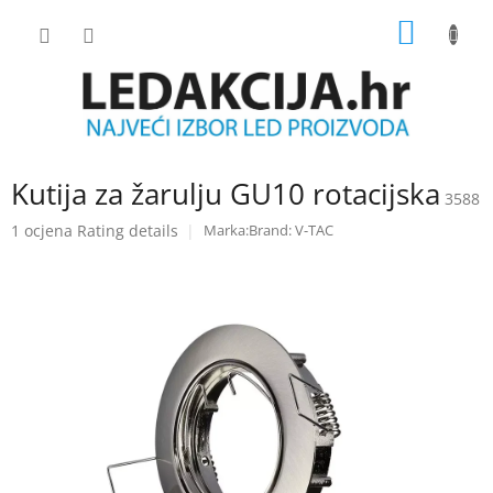
Skip
SHOPP
to
content
CART
Kutija za žarulju GU10 rotacijska
3588
The
1 ocjena
Rating details
Brand:
V-TAC
average
product
rating
is
5.0
out
of
5
stars.