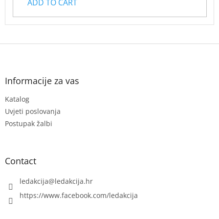
ADD TO CART
F
o
o
t
Informacije za vas
e
Katalog
r
Uvjeti poslovanja
Postupak žalbi
Contact
ledakcija
@
ledakcija.hr
https://www.facebook.com/ledakcija