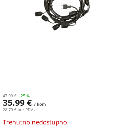
47.99 €
–25 %
35.99 €
/ kom
28.79 € bez PDV-a
Measure
Trenutno nedostupno
price: