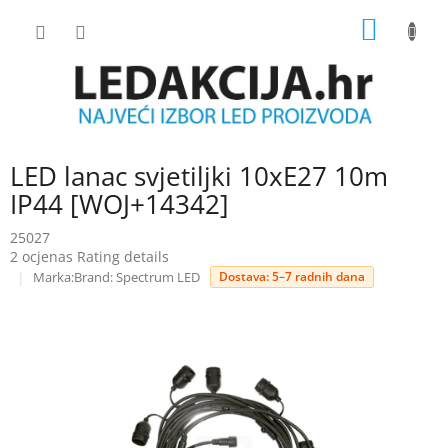
Skip
SHOPP
to
content
CART
LED lanac svjetiljki 10xE27 10m
IP44 [WOJ+14342]
25027
The
2 ocjenas
Rating details
average
Brand:
Spectrum LED
Dostava: 5–7 radnih dana
product
rating
is
5.0
out
of
5
stars.