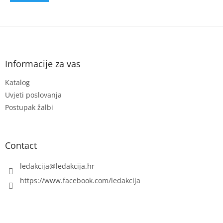
F
o
o
t
Informacije za vas
e
Katalog
r
Uvjeti poslovanja
Postupak žalbi
Contact
ledakcija
@
ledakcija.hr
https://www.facebook.com/ledakcija