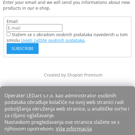
Enter your email and we will send you informations about new
products in our e-shop.
Email
Slažem se s obradom osobnih podataka navedenih u tom
smislu
Uvjeti zaštite osobnih podataka.
SUBSCRIBE
Created by Shoptet Premium
Operater LEDart s.r.o. kao administrator osobnih
podataka obrađuje kolačiće na ovoj web stranici radi
poboljšanja okruženja web stranice, u analitičke svrhe i
za ciljano oglašavanje.
Nastavkom pregledavanja ove stranice slažete se s
Opcije dostave i plaćanja
njihovom upotrebom.
Više informacija