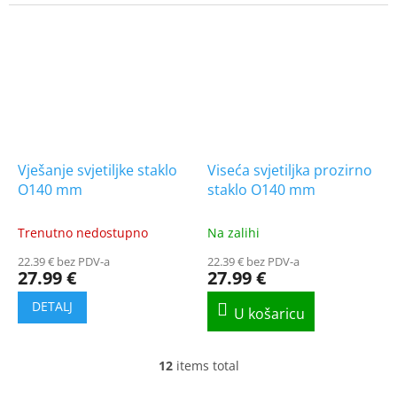
Vješanje svjetiljke staklo
Viseća svjetiljka prozirno
O140 mm
staklo O140 mm
Trenutno nedostupno
Na zalihi
22.39 € bez PDV-a
22.39 € bez PDV-a
27.99 €
27.99 €
12
items total
L
i