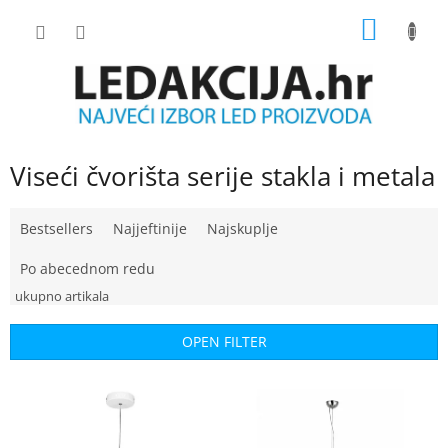
Skip
SHOPP
to
content
CART
Viseći čvorišta serije stakla i metala
P
Bestsellers
Najjeftinije
Najskuplje
r
o
Po abecednom redu
d
u
c
OPEN FILTER
t
s
L
o
i
r
s
t