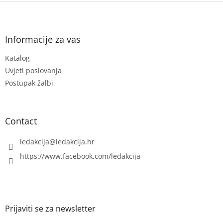
s
F
t
o
i
o
n
t
Informacije za vas
g
e
c
Katalog
r
o
n
Uvjeti poslovanja
t
Postupak žalbi
r
o
l
s
Contact
ledakcija
@
ledakcija.hr
https://www.facebook.com/ledakcija