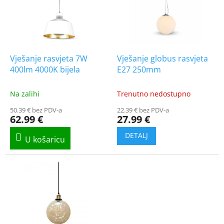
t
i
o
n
f
g
p
r
o
Vješanje rasvjeta 7W
Vješanje globus rasvjeta
d
400lm 4000K bijela
E27 250mm
u
c
Na zalihi
Trenutno nedostupno
t
50.39 € bez PDV-a
22.39 € bez PDV-a
s
62.99 €
27.99 €