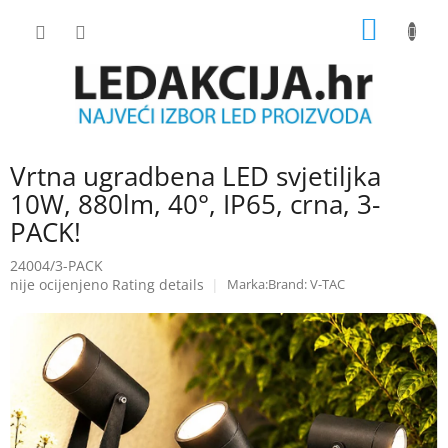
Skip
SHOPP
to
content
CART
Vrtna ugradbena LED svjetiljka
10W, 880lm, 40°, IP65, crna, 3-
PACK!
24004/3-PACK
The
nije ocijenjeno
Rating details
Brand:
V-TAC
average
product
rating
is
0.0
out
of
5