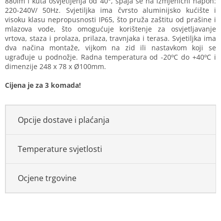
880lm i kuta osvjetljenja od 40°, spaja se na izmjenični napon:
220-240V/ 50Hz. Svjetiljka ima čvrsto aluminijsko kućište i
visoku klasu nepropusnosti IP65, što pruža zaštitu od prašine i
mlazova vode, što omogućuje korištenje za osvjetljavanje
vrtova, staza i prolaza, prilaza, travnjaka i terasa. Svjetiljka ima
dva načina montaže, vijkom na zid ili nastavkom koji se
ugrađuje u podnožje. Radna temperatura od -20ºC do +40ºC i
dimenzije 248 x 78 x Ø100mm.
Cijena je za 3 komada!
Opcije dostave i plaćanja
Temperature svjetlosti
Ocjene trgovine