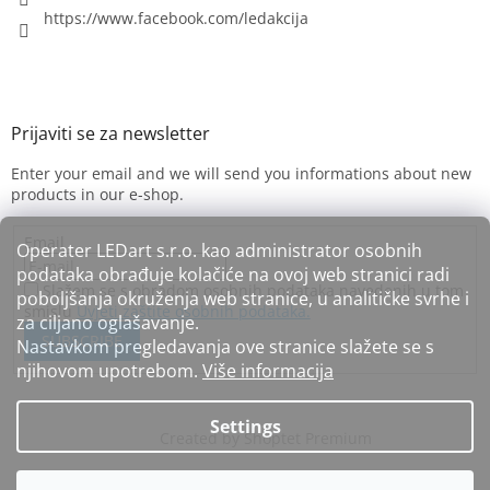
https://www.facebook.com/ledakcija
Enter your email and we will send you informations about new
products in our e-shop.
Email
Operater LEDart s.r.o. kao administrator osobnih
podataka obrađuje kolačiće na ovoj web stranici radi
Slažem se s obradom osobnih podataka navedenih u tom
poboljšanja okruženja web stranice, u analitičke svrhe i
smislu
Uvjeti zaštite osobnih podataka.
za ciljano oglašavanje.
SUBSCRIBE
Nastavkom pregledavanja ove stranice slažete se s
njihovom upotrebom.
Više informacija
Settings
Created by Shoptet Premium