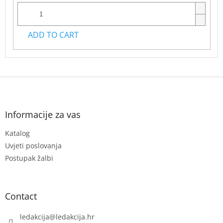
ADD TO CART
F
o
o
t
Informacije za vas
e
Katalog
r
Uvjeti poslovanja
Postupak žalbi
Contact
ledakcija
@
ledakcija.hr