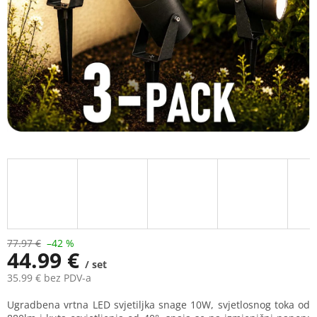
stars.
77.97 €
–42 %
44.99 €
/ set
35.99 € bez PDV-a
Measure
Ugradbena vrtna LED svjetiljka snage 10W, svjetlosnog toka od
price: