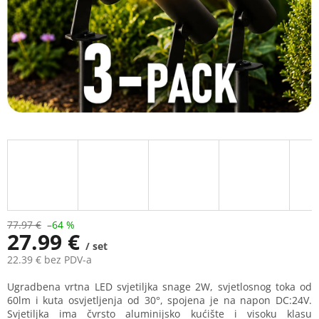
77.97 €
–64 %
27.99 €
/ set
22.39 € bez PDV-a
Measure
Ugradbena vrtna LED svjetiljka snage 2W, svjetlosnog toka od
price:
60lm i kuta osvjetljenja od 30°, spojena je na napon DC:24V.
Svjetiljka ima čvrsto aluminijsko kućište i visoku klasu