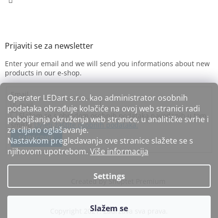
Enter your email and we will send you informations about new
products in our e-shop.
Email
Operater LEDart s.r.o. kao administrator osobnih
podataka obrađuje kolačiće na ovoj web stranici radi
Slažem se s obradom osobnih podataka navedenih u tom
poboljšanja okruženja web stranice, u analitičke svrhe i
smislu
Uvjeti zaštite osobnih podataka.
za ciljano oglašavanje.
SUBSCRIBE
Nastavkom pregledavanja ove stranice slažete se s
njihovom upotrebom.
Više informacija
Settings
Created by Shoptet Premium