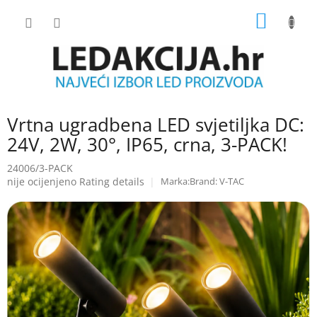
Skip
SHOPP
to
content
CART
Vrtna ugradbena LED svjetiljka DC:
24V, 2W, 30°, IP65, crna, 3-PACK!
24006/3-PACK
The
nije ocijenjeno
Rating details
Brand:
V-TAC
average
product
rating
is
0.0
out
of
5
stars.