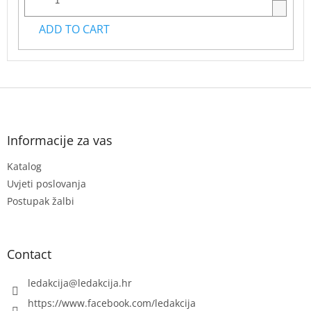
ADD TO CART
F
o
o
t
Informacije za vas
e
Katalog
r
Uvjeti poslovanja
Postupak žalbi
Contact
ledakcija
@
ledakcija.hr
https://www.facebook.com/ledakcija