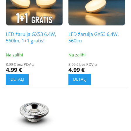
t
i
o
n
f
g
p
r
o
LED žarulja GX53 6,4W,
LED žarulja GX53 6,4W,
d
560lm, 1+1 gratis!
560lm
u
c
Na zalihi
Na zalihi
t
3.99 € bez PDV-a
3.99 € bez PDV-a
s
4.99 €
4.99 €