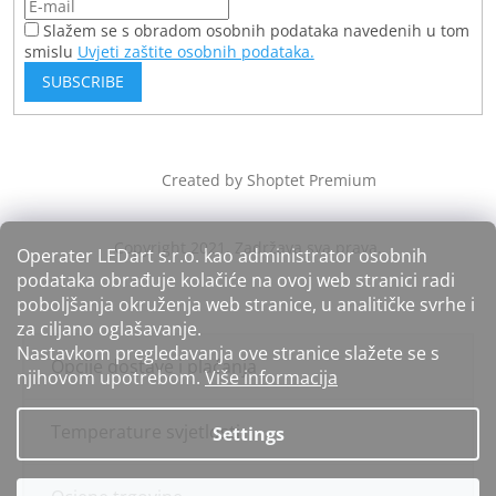
Slažem se s obradom osobnih podataka navedenih u tom
smislu
Uvjeti zaštite osobnih podataka.
SUBSCRIBE
Created by Shoptet Premium
Operater LEDart s.r.o. kao administrator osobnih
podataka obrađuje kolačiće na ovoj web stranici radi
poboljšanja okruženja web stranice, u analitičke svrhe i
za ciljano oglašavanje.
Nastavkom pregledavanja ove stranice slažete se s
Opcije dostave i plaćanja
njihovom upotrebom.
Više informacija
Temperature svjetlosti
Settings