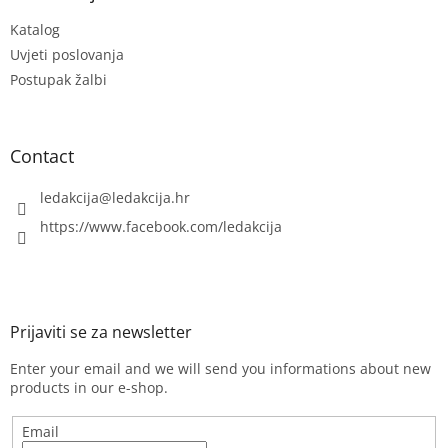
e
r
Katalog
r
o
l
Uvjeti poslovanja
s
Postupak žalbi
Contact
ledakcija
@
ledakcija.hr
https://www.facebook.com/ledakcija
Enter your email and we will send you informations about new
products in our e-shop.
Email