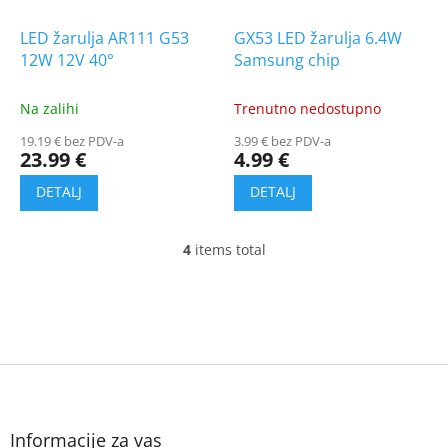
LED žarulja AR111 G53
GX53 LED žarulja 6.4W
12W 12V 40°
Samsung chip
Na zalihi
Trenutno nedostupno
19.19 € bez PDV-a
3.99 € bez PDV-a
23.99 €
4.99 €
4
items total
L
i
s
t
i
n
g
F
c
o
o
o
n
t
Informacije za vas
t