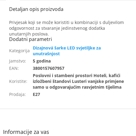
Privjesak koji se može koristiti u kombinaciji s duljevilom
odgovornost za stvaranje jedinstvenog dodatka
unutarnjih poslova.
Dizajnová šarke LED svjetiljke za
unutrašnjost
Jamstvo
:
5 godina
EAN
:
3800157607957
Poslovni i stambeni prostori Hoteli, kafići
Koristite
:
izložbeni štandovi Lusteri vanjske primjene
samo u odgovarajućim rasvjetnim tijelima
Prodaja
:
E27
F
o
o
t
Informacije za vas