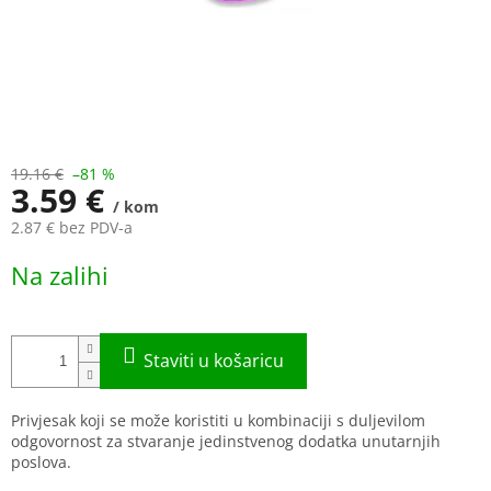
19.16 €
–81 %
3.59 €
/ kom
2.87 € bez PDV-a
Measure
Na zalihi
price:
Privjesak koji se može koristiti u kombinaciji s duljevilom
odgovornost za stvaranje jedinstvenog dodatka unutarnjih
poslova.