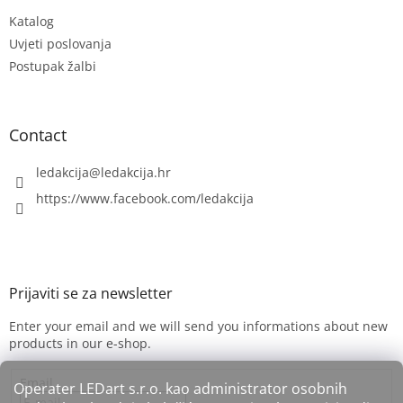
e
Katalog
r
Uvjeti poslovanja
Postupak žalbi
Contact
ledakcija
@
ledakcija.hr
https://www.facebook.com/ledakcija
Enter your email and we will send you informations about new
products in our e-shop.
Email
Operater LEDart s.r.o. kao administrator osobnih