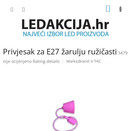
Skip
SHOPP
to
content
CART
Privjesak za E27 žarulju ružičasti
3479
The
nije ocijenjeno
Rating details
Brand:
V-TAC
average
product
rating
is
0.0
out
of
5
stars.