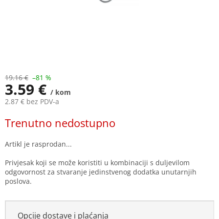
19.16 €
–81 %
3.59 €
/ kom
2.87 € bez PDV-a
Measure
Trenutno nedostupno
price:
Privjesak koji se može koristiti u kombinaciji s duljevilom
odgovornost za stvaranje jedinstvenog dodatka unutarnjih
poslova.
Opcije dostave i plaćanja