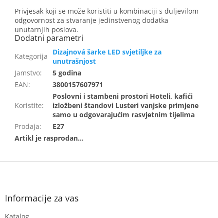
Privjesak koji se može koristiti u kombinaciji s duljevilom
odgovornost za stvaranje jedinstvenog dodatka
unutarnjih poslova.
Dizajnová šarke LED svjetiljke za
unutrašnjost
Jamstvo
:
5 godina
EAN
:
3800157607971
Poslovni i stambeni prostori Hoteli, kafići
Koristite
:
izložbeni štandovi Lusteri vanjske primjene
samo u odgovarajućim rasvjetnim tijelima
Prodaja
:
E27
F
o
o
t
Informacije za vas
e
Katalog