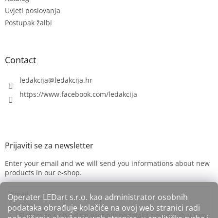
r
Uvjeti poslovanja
Postupak žalbi
Contact
ledakcija
@
ledakcija.hr
https://www.facebook.com/ledakcija
Enter your email and we will send you informations about new
products in our e-shop.
Email
Operater LEDart s.r.o. kao administrator osobnih
podataka obrađuje kolačiće na ovoj web stranici radi
Slažem se s obradom osobnih podataka navedenih u tom