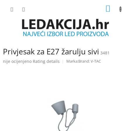
Skip
SHOPP
to
content
CART
Privjesak za E27 žarulju sivi
3481
The
nije ocijenjeno
Rating details
Brand:
V-TAC
average
product
rating
is
0.0
out
of
5
stars.