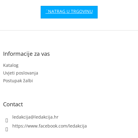
F
o
o
t
Informacije za vas
e
Katalog
r
Uvjeti poslovanja
Postupak žalbi
Contact
ledakcija
@
ledakcija.hr
https://www.facebook.com/ledakcija