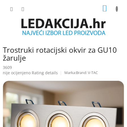
Skip
SHOPP
to
content
CART
Trostruki rotacijski okvir za GU10
žarulje
3609
The
nije ocijenjeno
Rating details
Brand:
V-TAC
average
product
rating
is
0.0
out
of
5
stars.