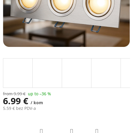
from 9.99 €
up to –36 %
6.99 €
/ kom
5.59 € bez PDV-a
Measure
price: