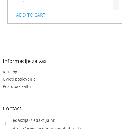
ADD TO CART
F
o
o
t
Informacije za vas
e
Katalog
r
Uvjeti poslovanja
Postupak žalbi
Contact
ledakcija
@
ledakcija.hr
https://www.facebook.com/ledakcija