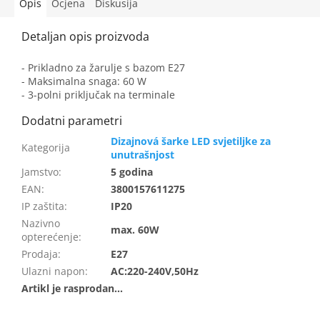
Opis
Ocjena
Diskusija
- Prikladno za žarulje s bazom E27
- Maksimalna snaga: 60 W
- 3-polni priključak na terminale
Dizajnová šarke LED svjetiljke za
unutrašnjost
Jamstvo
:
5 godina
EAN
:
3800157611275
IP zaštita
:
IP20
Nazivno
max. 60W
opterećenje
:
Prodaja
:
E27
Ulazni napon
:
AC:220-240V,50Hz