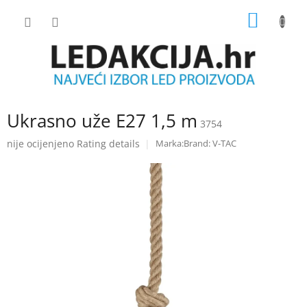
Skip
SHOPP
to
content
CART
Ukrasno uže E27 1,5 m
3754
The
nije ocijenjeno
Rating details
Brand:
V-TAC
average
product
rating
is
0.0
out
of
5
stars.