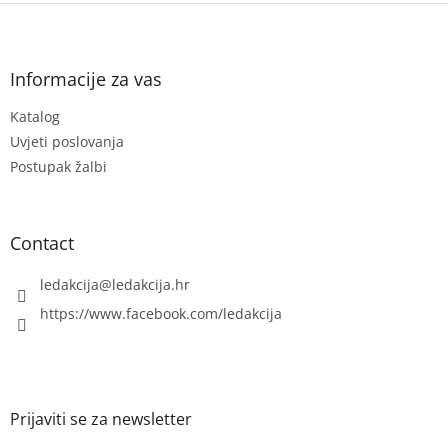
F
o
o
t
Informacije za vas
e
Katalog
r
Uvjeti poslovanja
Postupak žalbi
Contact
ledakcija
@
ledakcija.hr
https://www.facebook.com/ledakcija