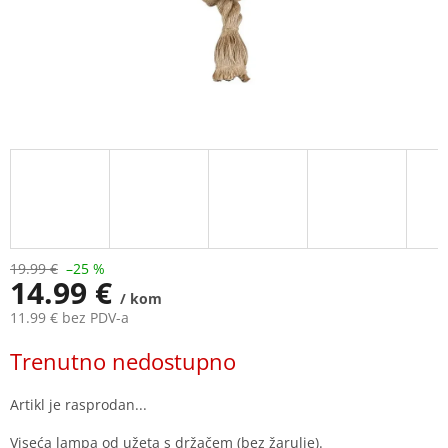
19.99 €
–25 %
14.99 €
/ kom
11.99 € bez PDV-a
Measure
Trenutno nedostupno
price:
Viseća lampa od užeta s držačem (bez žarulje).