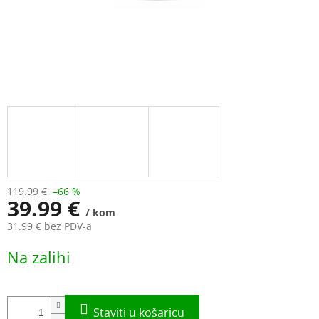
119.99 €
–66 %
39.99 €
/ kom
31.99 € bez PDV-a
Measure
Na zalihi
price: