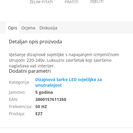
Opis
Ocjena
Diskusija
Vješanje dizajnové svjetiljke s napajanjem izmjeničnom
strujom: 220-240v. Luksuzni završetak koji savršeno
naglašava vaš interijer.
Dizajnová šarke LED svjetiljke za
unutrašnjost
Jamstvo
:
5 godina
EAN
:
3800157611350
Frekvencija
:
50 HZ
Prodaja
:
E27
F