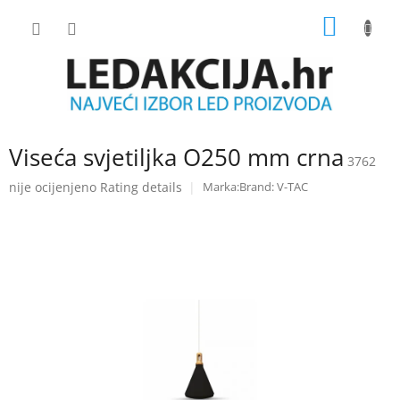
Skip
SHOPP
to
content
CART
Viseća svjetiljka O250 mm crna
3762
The
nije ocijenjeno
Rating details
Brand:
V-TAC
average
product
rating
is
0.0
out
of
5
stars.