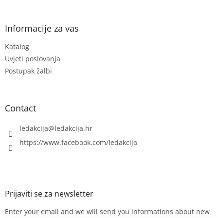
o
o
t
Informacije za vas
e
Katalog
r
Uvjeti poslovanja
Postupak žalbi
Contact
ledakcija
@
ledakcija.hr
https://www.facebook.com/ledakcija
Enter your email and we will send you informations about new