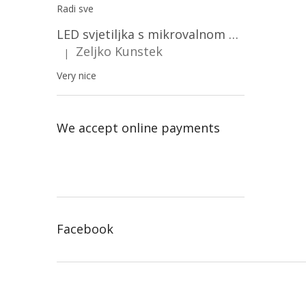
Radi sve
LED svjetiljka s mikrovalnom pećnicom i svjetlosnim senzorom 36W, 3820lm, okrugla, bijeli okvir/2-PACK!
Zeljko Kunstek
|
The product rating is 5 out of 5 stars.
Very nice
We accept online payments
Facebook
F
o
o