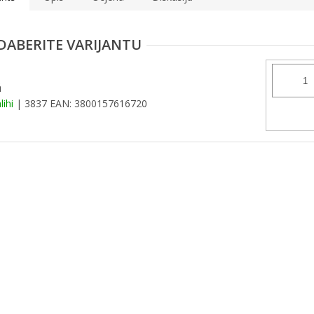
á
lihi
| 3837
EAN:
3800157616720