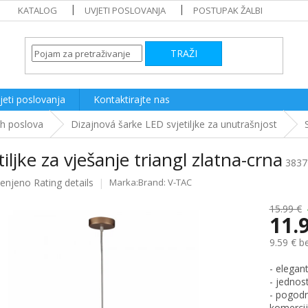
KATALOG
UVJETI POSLOVANJA
POSTUPAK ŽALBI
TRAŽI
jeti poslovanja
Kontaktirajte nas
ih poslova
Dizajnová šarke LED svjetiljke za unutrašnjost
tiljke za vješanje triangl zlatna-crna
3837
ijenjeno
Rating details
Brand:
V-TAC
e
15.99 €
11.
9.59 € b
Measure
- elegant
price:
- jednos
- pogodna
komercij