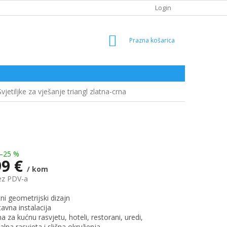
Login
SHOPPING
CART
Svjetiljke za vješanje triangl zlatna-crna
–25 %
99 €
/ kom
ez PDV-a
ni geometrijski dizajn
tavna instalacija
 za kućnu rasvjetu, hoteli, restorani, uredi,
alna rasvjeta i slična okruženja