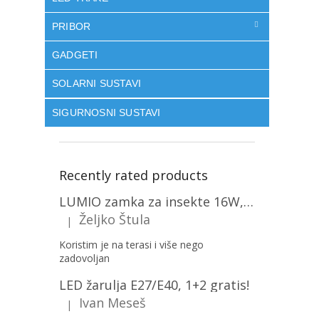
PRIBOR
GADGETI
SOLARNI SUSTAVI
SIGURNOSNI SUSTAVI
Recently rated products
LUMIO zamka za insekte 16W, 1+1 gratis! [MKE004]
Željko Štula
|
The product rating is 5 out of 5 stars.
Koristim je na terasi i više nego
zadovoljan
LED žarulja E27/E40, 1+2 gratis!
Ivan Meseš
|
The product rating is 5 out of 5 stars.