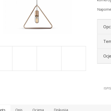
Napomena
Opci
Tem
Ocj
ants
Opis
Ocjena
Diskusija