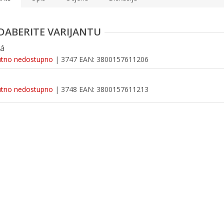
á
utno nedostupno
| 3747
EAN:
3800157611206
utno nedostupno
| 3748
EAN:
3800157611213