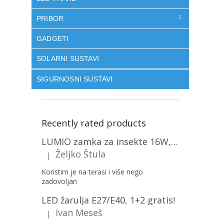
PRIBOR
GADGETI
SOLARNI SUSTAVI
SIGURNOSNI SUSTAVI
Recently rated products
LUMIO zamka za insekte 16W, 1+1 gratis! [MKE004]
Željko Štula
|
The product rating is 5 out of 5 stars.
Koristim je na terasi i više nego
zadovoljan
LED žarulja E27/E40, 1+2 gratis!
Ivan Meseš
|
The product rating is 5 out of 5 stars.