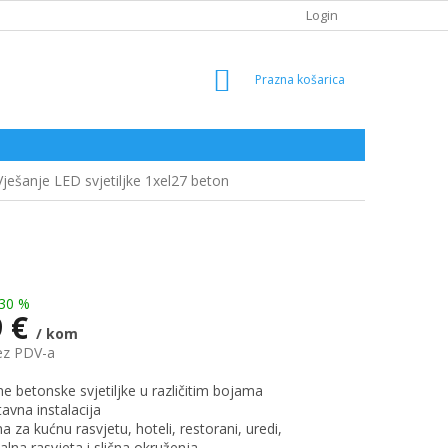
Login
SHOPPING
CART
Vješanje LED svjetiljke 1xel27 beton
30 %
9 €
/ kom
ez PDV-a
e betonske svjetiljke u različitim bojama
tavna instalacija
 za kućnu rasvjetu, hoteli, restorani, uredi,
alna rasvjeta i slična okruženja