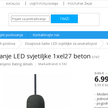
KATALOG
UVJETI POSLOVANJA
POSTUPAK ŽALBI
TRAŽI
jeti poslovanja
Kontaktirajte nas
ih poslova
Dizajnová šarke LED svjetiljke za unutrašnjost
anje LED svjetiljke 1xel27 beton
3747
ijenjeno
Rating details
Brand:
V-TAC
e
9.99 €
–
6.9
5.59 € b
Measure
- Modern
price:
- jednos
- pogodna
komercij