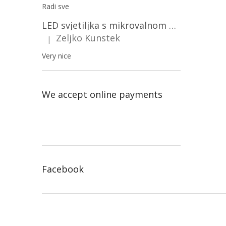
Radi sve
LED svjetiljka s mikrovalnom pećnicom i svjetlosnim senzorom 36W, 3820lm, okrugla, bijeli okvir/2-PACK!
Zeljko Kunstek
|
The product rating is 5 out of 5 stars.
Very nice
We accept online payments
Facebook
F
o
o