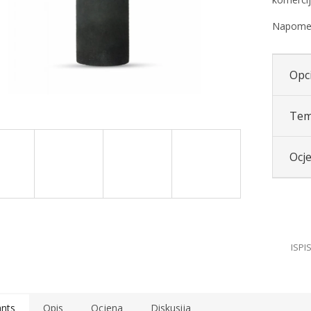
Napomena
Opci
Tem
Ocj
ants
Opis
Ocjena
Diskusija