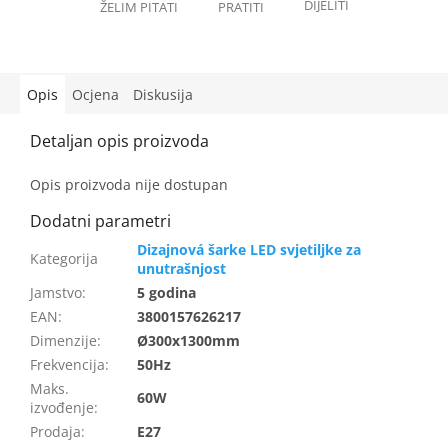
Opis
Ocjena
Diskusija
Opis proizvoda nije dostupan
Dizajnová šarke LED svjetiljke za
unutrašnjost
Jamstvo
:
5 godina
EAN
:
3800157626217
Dimenzije
:
Ø300x1300mm
Frekvencija
:
50Hz
Maks.
60W
izvođenje
:
Prodaja
:
E27