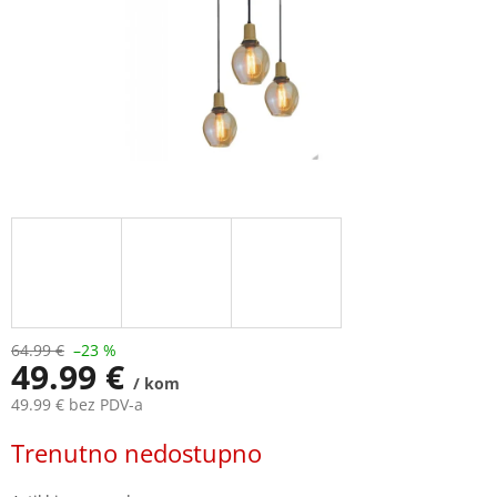
64.99 €
–23 %
49.99 €
/ kom
49.99 € bez PDV-a
Measure
Trenutno nedostupno
price: