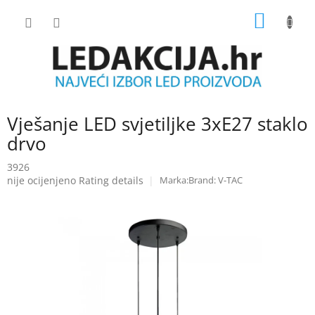
Skip
SHOPP
to
content
CART
Vješanje LED svjetiljke 3xE27 staklo
drvo
3926
The
nije ocijenjeno
Rating details
Brand:
V-TAC
average
product
rating
is
0.0
out
of
5
stars.