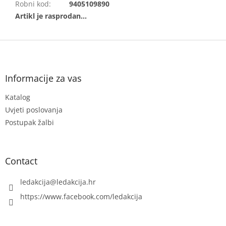
Robni kod
:
9405109890
F
o
o
t
Informacije za vas
e
Katalog
r
Uvjeti poslovanja
Postupak žalbi
Contact
ledakcija
@
ledakcija.hr
https://www.facebook.com/ledakcija